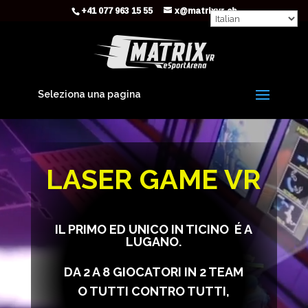
+41 077 963 15 55
x@matrixvr.ch
Seleziona una pagina
Video
Player
LASER GAME VR
IL PRIMO ED UNICO IN TICINO
É A
LUGANO.
DA 2 A 8 GIOCATORI IN 2 TEAM
O TUTTI CONTRO TUTTI,