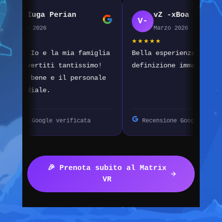
 Iuga Perian
vZ -xBoa
V-
io 2026
Marzo 2026
★★★★★
! Io e la mia famiglia
Bella esperienza ma pecca di
ivertiti tantissimo!
definizione immagine
o bene e il personale
rdiale.
e Google verificata
Recensione Google verificata
🎉 Prenota subito al Matrix
VR