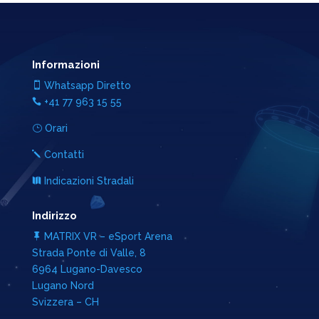
Informazioni
Whatsapp Diretto

+41 77 963 15 55

Orari
}
Contatti
j
Indicazioni Stradali

Indirizzo
MATRIX VR – eSport Arena

Strada Ponte di Valle, 8
6964 Lugano-Davesco
Lugano Nord
Svizzera – CH