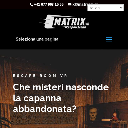
+41 077 963 15 55
x@matrixvr.ch
Seleziona una pagina
ESCAPE ROOM VR
Che misteri nasconde
la capanna
abbandonata?